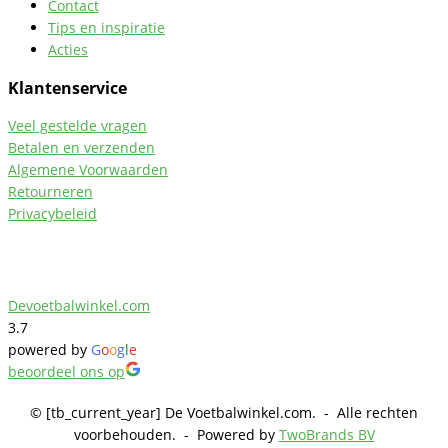
Contact
Tips en inspiratie
Acties
Klantenservice
Veel gestelde vragen
Betalen en verzenden
Algemene Voorwaarden
Retourneren
Privacybeleid
Devoetbalwinkel.com
3.7
powered by
G
o
o
g
l
e
beoordeel ons op
© [tb_current_year] De Voetbalwinkel.com. - Alle rechten
voorbehouden. - Powered by
TwoBrands BV