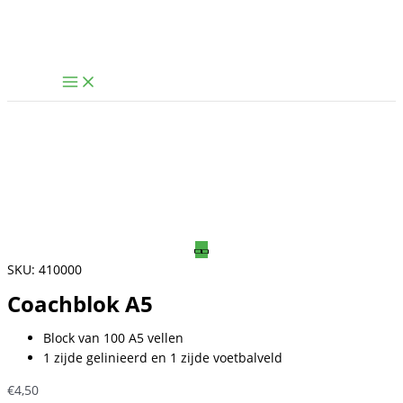
Ga
naar
de
inhoud
SKU:
410000
Coachblok A5
Block van 100 A5 vellen
1 zijde gelinieerd en 1 zijde voetbalveld
€
4,50