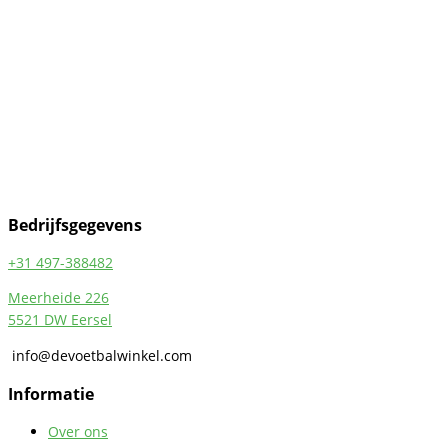
meerdere
variaties.
Deze
optie
kan
gekozen
worden
op
de
productpagina
Bedrijfsgegevens
+31 497-388482
Meerheide 226
5521 DW Eersel
info@devoetbalwinkel.com
Informatie
Over ons