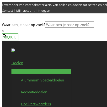
Ga
Leverancier van voetbalmaterialen. Van ballen en doelen tot netten en beli
naar
Contact
|
Mijn account
|
Inloggen
de
inhoud
Waar ben je naar op zoek?
×
€
0,00
Doelen
Aluminium Voetbaldoelen
Recreatiedoelen
Doelverzwaarders